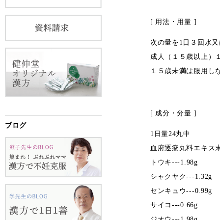
[ 用法・用量 ]
次の量を1日３回水
成人（１５歳以上）
１５歳未満は服用し
[ 成分・分量 ]
ブログ
1日量24丸中
血府逐瘀丸料エキス末3
トウキ---1.98g
シャクヤク---1.32g
センキュウ---0.99g
サイコ---0.66g
ジオウ---1.98g