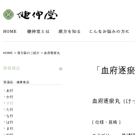
HOME
>
漢方薬のご紹介
> 血府逐瘀丸
「血府逐
医薬品・健康食品
あ行
か行
血府逐瘀丸（け
さ行
た行
な行
[ 仕様・規格 ]
は行
ま行
や行