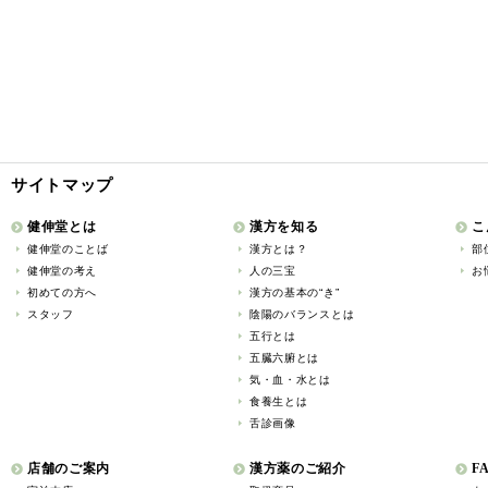
サイトマップ
健伸堂とは
漢方を知る
こ
健伸堂のことば
漢方とは？
部
健伸堂の考え
人の三宝
お
初めての方へ
漢方の基本の“き”
スタッフ
陰陽のバランスとは
五行とは
五臓六腑とは
気・血・水とは
食養生とは
舌診画像
店舗のご案内
漢方薬のご紹介
F