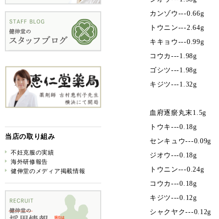
カンゾウ---0.66g
トウニン---2.64g
キキョウ---0.99g
コウカ---1.98g
ゴシツ---1.98g
キジツ---1.32g
血府逐瘀丸末1.5g
トウキ---0.18g
当店の取り組み
センキュウ---0.09g
不妊克服の実績
ジオウ---0.18g
海外研修報告
トウニン---0.24g
健伸堂のメディア掲載情報
コウカ---0.18g
キジツ---0.12g
シャクヤク---0.12g