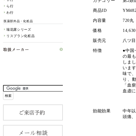
カテゴリー
第2類
ら行
商品ID
YM48
わ行
内容量
720丸
医薬部外品・化粧品
瑞花露シリーズ
価格
14,6
リスブラン化粧品
販売元
八ツ
特徴
●中国
の最
しまし
いま
味で
り、
「血
血虚
効能効果
中年以
頭痛