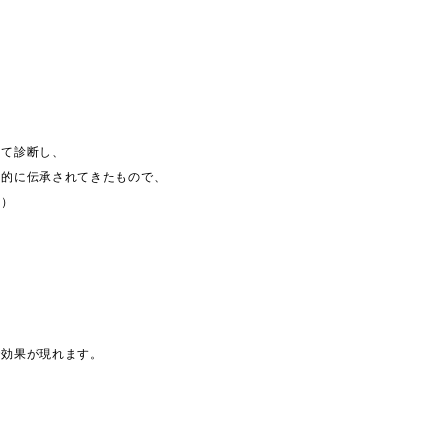
いて診断し、
験的に伝承されてきたもので、
ど）
で効果が現れます。