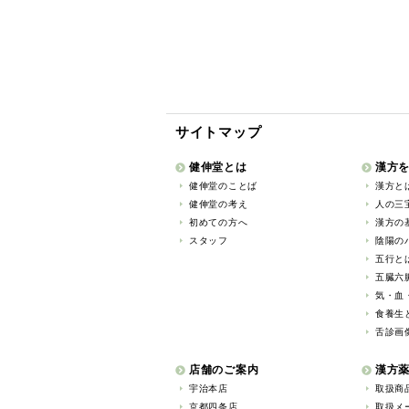
サイトマップ
健伸堂とは
漢方
健伸堂のことば
漢方と
健伸堂の考え
人の三
初めての方へ
漢方の基
スタッフ
陰陽の
五行と
五臓六
気・血
食養生
舌診画
店舗のご案内
漢方
宇治本店
取扱商
京都四条店
取扱メ