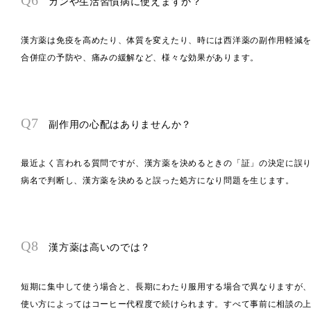
ガンや生活習慣病に使えますか？
漢方薬は免疫を高めたり、体質を変えたり、時には西洋薬の副作用軽減
合併症の予防や、痛みの緩解など、様々な効果があります。
Q7
副作用の心配はありませんか？
最近よく言われる質問ですが、漢方薬を決めるときの「証」の決定に誤
病名で判断し、漢方薬を決めると誤った処方になり問題を生じます。
Q8
漢方薬は高いのでは？
短期に集中して使う場合と、長期にわたり服用する場合で異なりますが
使い方によってはコーヒー代程度で続けられます。すべて事前に相談の