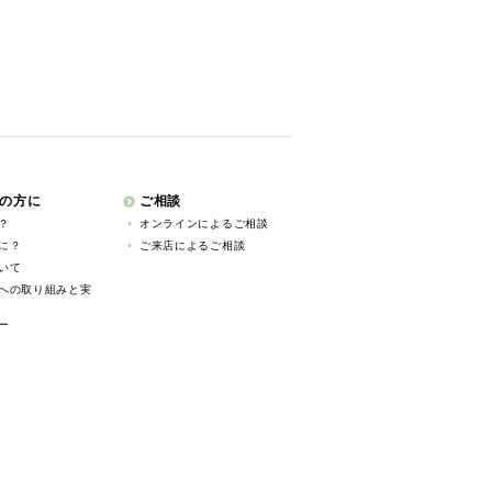
の方に
ご相談
？
オンラインによるご相談
に？
ご来店によるご相談
いて
への取り組みと実
ー