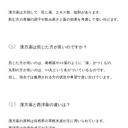
漢方薬は大別して、煎じ薬、エキス散、錠剤があります。
飲む方の胃腸の調子や飲み易さと薬の効果を考慮して使い分けます。
Q2
漢方薬は煎じた方が良いのですか？
煎じた方が良いのは、葛根湯や○○湯のように「湯」がつくもの、
丸剤の方が良いのは、○○丸という名がついているものです。
但し、現在では服用される方の状況や希望で使い分けています。
Q3
漢方薬と西洋薬の違いは？
漢方薬の原料は自然界の草根木皮が主に用いられています。
西洋薬は化学合成品が主です。