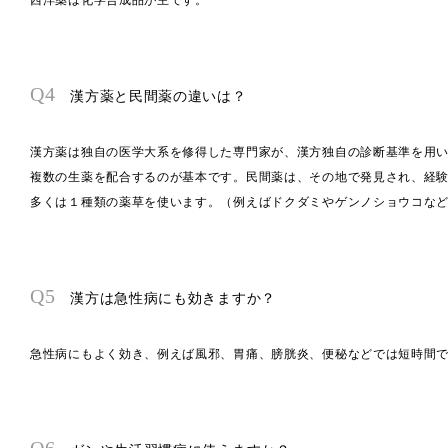
Q4
漢方薬と民間薬の違いは？
漢方薬は独自の医学大系を修得した専門家が、漢方独自の診断基準を用
複数の生薬を配合するのが基本です。民間薬は、その地で発見され、経
多くは１種類の薬草を使います。（例えばドクダミやゲンノショウコな
Q5
漢方は急性病にも効きますか？
急性病にもよく効き、例えば風邪、胃痛、膀胱炎、便秘などでは短時間
Q6