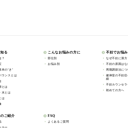
を知る
こんなお悩みの方に
不妊でお悩み
は？
部位別
なぜ不妊に漢方
宝
お悩み別
不妊の原因はな
本の“き”
周期調節法につ
バランスとは
健伸堂の不妊症
績
は
不妊カウンセラ
腑とは
初めての方へ
・水とは
とは
像
薬のご紹介
FAQ
品
よくあるご質問
ーカー