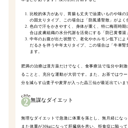
比較的体力があり、胃腸も丈夫で油濃いものや味の
の固太りタイプ、この場合は「防風通聖散」がよく
色白で汗をかきやすく、身体が重く、特に梅雨時期
合は皮膚組織の水分代謝を活発にする「防已黄耆湯
中年のお腹が出た状態で、老化やホルモン低下によ
だるさを伴う中年太りタイプ、この場合は「牛車腎
ます。
肥満の治療は漢方薬だけでなく、食事療法で塩分や刺激
ることと、充分な運動が大切です。また、お茶ではウー
分を減らす山査子や麦芽が入った晶三仙が最近出ていま
無謀なダイエット
無理なダイエットで急激に体重を落とし、無月経になっ
また体重が30kgになって肝臓病を患い、拒食症に陥っ