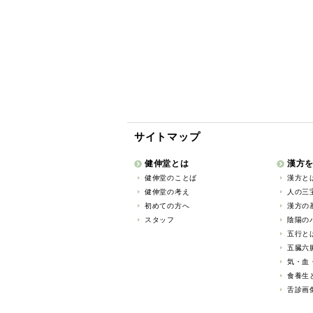
サイトマップ
健伸堂とは
漢方
健伸堂のことば
漢方と
健伸堂の考え
人の三
初めての方へ
漢方の基
スタッフ
陰陽の
五行と
五臓六
気・血
食養生
舌診画