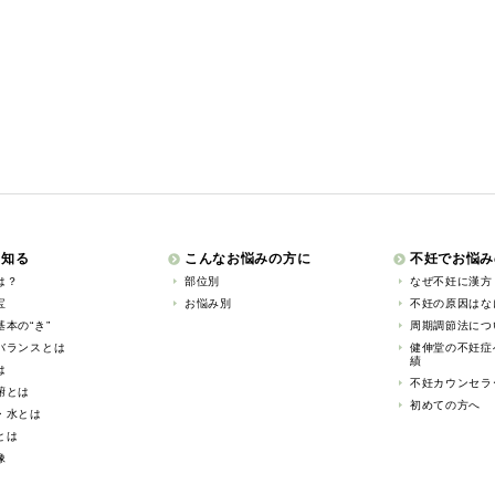
を知る
こんなお悩みの方に
不妊でお悩み
は？
部位別
なぜ不妊に漢方
宝
お悩み別
不妊の原因はな
本の“き”
周期調節法につ
バランスとは
健伸堂の不妊症
績
は
不妊カウンセラ
腑とは
初めての方へ
・水とは
とは
像