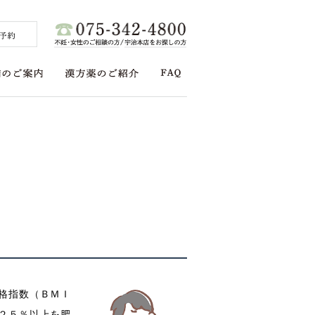
格指数（ＢＭＩ
２５％以上を肥